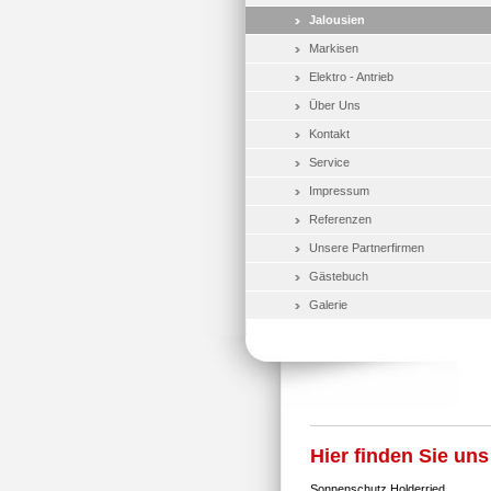
Jalousien
Markisen
Elektro - Antrieb
Über Uns
Kontakt
Service
Impressum
Referenzen
Unsere Partnerfirmen
Gästebuch
Galerie
Hier finden Sie uns
Sonnenschutz Holderried