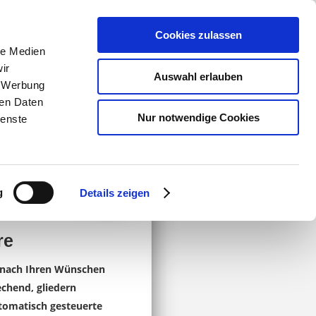
Cookies zulassen
le Medien
ir
Auswahl erlauben
, Werbung
ren Daten
Nur notwendige Cookies
ienste
g
Details zeigen
re
t nach Ihren Wünschen
echend, gliedern
tomatisch gesteuerte